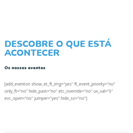
DESCOBRE O QUE ESTÁ
ACONTECER
Os nossos eventos
[add_eventon show_et_ft_img=”yes” ft_event_priority=”no”
only_ft=”no” hide_past=”no” etc_override=”no” ux_val=”0″
evc_open=”no” jumper=”yes” hide_so=”no”]